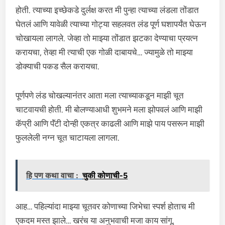
होती. त्याच्या इच्छेकडे दुर्लक्ष करत मी पुन्हा त्याच्या लंडला तोंडात
घेतलं आणि यावेळी त्याच्या गोट्या सहलवत लंड पूर्ण घशापर्यंत घेऊन
चोखायला लागले. जेव्हा तो माझ्या तोंडात झटका देण्याचा प्रयत्न
करायचा, तेव्हा मी त्याची एक गोळी दाबायचे… ज्यामुळे तो माझ्या
डोक्याची पकड सैल करायचा.
पूर्णपणे लंड चोखल्यानंतर आता मला त्याच्याकडून माझी चूत
चाटवायची होती. मी बोलण्याआधी शुभमने मला झोपवलं आणि माझी
कॅप्री आणि पॅंटी दोन्ही एकत्र काढली आणि माझे पाय पसरून माझी
फुललेली नग्न चूत चाटायला लागला.
हि पण कथा वाचा :
चुकी कोणाची-5
आह… पहिल्यांदा माझ्या चूतवर कोणाच्या जिभेचा स्पर्श होताच मी
एकदम मस्त झाले… खरंच या अनुभवाची मजा काय सांगू.