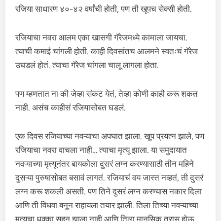
रजिया साधारण ४०-४२ वर्षांची होती, पण ती खूपच सेक्सी होती.
रजियाचा नवरा आलम एका खासगी गॅरेजमध्ये कामाला जायचा.
त्याची कमाई चांगली होती. काही दिवसांतच आलमने स्वतःचं गॅरेज
उघडलं होतं. त्याचा गॅरेज चांगला चालू लागला होता.
पण म्हणतात ना की जेव्हा संकट येतं, तेव्हा कोणी काही करू शकत
नाही. असंच काहीसं रजियासोबत घडलं.
एक दिवस रजियाच्या नवऱ्याचा अपघात झाला. खूप प्रयत्न झाले, पण
रजियाचा नवरा वाचला नाही… त्याचा मृत्यू झाला. या समुदायात
नवऱ्याच्या मृत्यूनंतर बायकोला दुसरं लग्न करण्यासाठी तीन महिने
दुसऱ्या पुरुषासोबत बसावं लागतं. रजियाचं वय जास्त नव्हतं, ती दुसरं
लग्न करू शकली असती. पण तिने दुसरं लग्न करण्यास नकार दिला
आणि ती विधवा बनून राहायला तयार झाली. तिला तिच्या नवऱ्याच्या
मृत्यूचा धक्का सहन झाला नाही आणि तिला मानसिक त्रास होऊ