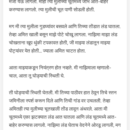
मजा येऊ लागली. मीही त्या मुलीच्या चूतमध्ये जीभ आत-बाहेर
करण्यास लागलो. त्या मुलीची चूत पाणी सोडली होती.
मग मी त्या मुलीला गुडघ्यांवर बसवले आणि तिच्या तोंडात लंड घातला.
तेव्हा अमित खाली बसून माझे पोटे चोखू लागला. नाझिमा माझा लंड
चोखताना खूप थुंकी टपकावत होती, जी माझ्या लंडातून माझ्या
पोट्यांवर येत होती… ज्याला अमित चाटत होता.
आता माझ्याकडून नियंत्रण होत नव्हते. मी नाझिमाला म्हणालो-
चाल, आता तू घोड्याची स्थिती घे.
ती घोड्याची स्थिती घेतली. मी तिच्या पाठीवर हात ठेवून तिचे स्तन
जमिनीला स्पर्श करून दिले आणि तिची गांड वर उचलली. तेव्हा
अमितही त्या मुलीच्या चूतखाली तोंड लावून अंथरले. आता मी
चूतमध्ये एका झटक्यात लंड आत घातला आणि लंड चूतमध्ये आत-
बाहेर करण्यास लागलो. नाझिमा लंड घेताच वेदनेने ओरडू लागली, मग