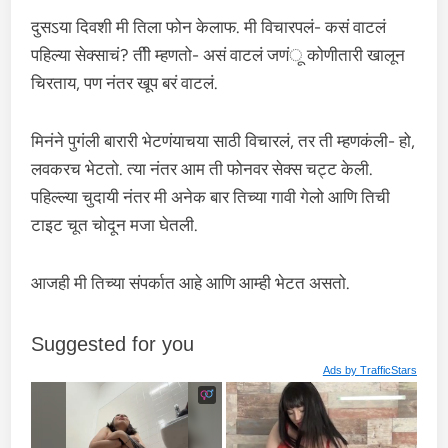
दुसऽया दिवशी मी तिला फोन केलाफ. मी विचारपलं- कसं वाटलं
पहिल्या सेक्‍साचं? तीी म्हणतो- असं वाटलं जणंू कोणीतारी खालून
चिरताय, पण नंतर खूप बरं वाटलं.
मिनंने पुगंली बारारी भेटणंयाचया साठी विचारलं, तर ती म्हणकंली- हो,
लवकरच भेटतो. त्‍या नंतर आम ती फोनवर सेक्‍स चट्ट केली.
पहिल्ल्या चुदायी नंतर मी अनेक बार तिच्या गावी गेलो आणि तिची
टाइट चूत चोदून मजा घेतली.
आजही मी तिच्या संपर्कात आहे आणि आम्ही भेटत असतो.
Suggested for you
Ads by
TrafficStars