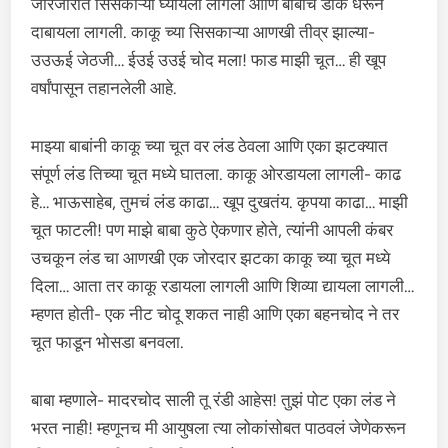
जोरजोरात सिसकाऱ्या घ्यायला लागली आणि बाबांचं डोकं धरून
दाबायला लागली. काकू च्या सिसकाऱ्या आणखी तीव्र झाल्या-
उउऊई जेठजी… ईउई उउई चोद मला! फाड माझी चूत… ही खूप
वर्षांपासून तहानलेली आहे.
माझ्या बाबांनी काकू च्या चूत वर लंड ठेवला आणि एका झटक्यात
संपूर्ण लंड तिच्या चूत मध्ये घातला. काकू ओरडायला लागली- काढ
हे… भाऊसाहेब, तुमचं लंड काढा… खूप दुखतंय. कृपया काढा… माझी
चूत फाटली! पण माझे बाबा कुठे ऐकणार होते, त्यांनी आपली कंबर
उचकून लंड चा आणखी एक जोरदार झटका काकू च्या चूत मध्ये
दिला… आता तर काकू रडायला लागली आणि शिव्या द्यायला लागली…
म्हणत होती- एक नीट चोदू शकत नाही आणि एका बहनचोद ने तर
चूत फाडून भोसडा बनवला.
बाबा म्हणाले- मादरचोद साली तू रंडी आहेस! तुझं पोट एका लंड ने
भरत नाही! म्हणूनच मी आयुषला त्या लोकांसोबत पाठवलं जेणेकरून