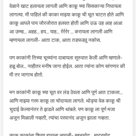
वेळाने खाट हलायला लागली आणि काकू च्या सिसकाऱ्या निघायला
लागल्या. मी पाहिलं की काका माझ्या काकू ची चूत चाटत होते आणि
काकू आपले पाय जोरजोरात हलवत होती आणि उऊ उह आह आआ
आ उम्म्ह… अहह… हय… याह… र्रर्रर्रर … करायला लागली आणि
म्हणायला लागली- आता टाक, आता तडफडवू नकोस.
पण काकांनी तिच्या चूच्यांना दाबायला सुरुवात केली आणि म्हणाले-
हळू बोल… नाहीतर मनीष जागा होईल. आता त्यांना कोण सांगणार की
मी तर जागाच होतो.
मग काकांनी काकू च्या चूत वर लंड ठेवला आणि पूर्ण आत टाकला…
आणि माझ्या गरम काकू ला चोदायला लागले. थोड्या वेळ काकू ची
चुदाई केल्यानंतर ते झडले आणि थांबले. पण काकू ला पूर्ण मजा
अजून मिळाली नव्हती, त्यांचा परमानंद अजून झाला नव्हता.
काकू काकांना शिव्या द्यायला लागली- बहनचोद… मादरचोद…