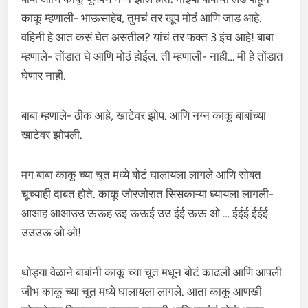
काकू म्हणाली- भाऊसाहेब, तुमचं तर खूप मोठं आणि जाड आहे.
वहिनी हे आत कसं घेत असतील? यांचं तर फक्त 3 इंच आहे! बाबा
म्हणाले- तोंडात घे आणि मोठं होईल. ती म्हणाली- नाही… मी हे तोंडात
घेणार नाही.
बाबा म्हणाले- ठीक आहे, खाटेवर झोप. आणि नग्न काकू बाबांच्या
खाटेवर झोपली.
मग बाबा काकू च्या चूत मध्ये बोटं घालायला लागले आणि सोबत
चूच्याही दाबत होते. काकू जोरजोरात सिसकाऱ्या घ्यायला लागली-
आआह आआउउ ऊऊह उइ ऊऊई उउ ईई ऊऊ ओ … ईईई ईईई
उउउऊ ओ ओ!
थोड्या वेळाने बाबांनी काकू च्या चूत मधून बोटं काढली आणि आपली
जीभ काकू च्या चूत मध्ये घालायला लागले. आता काकू आणखी