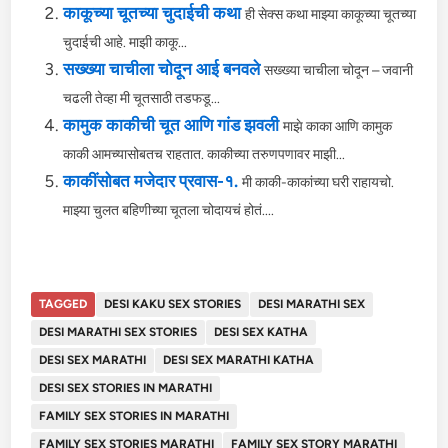
काकूच्या चूतच्या चुदाईची कथा
ही सेक्स कथा माझ्या काकूच्या चूतच्या
चुदाईची आहे. माझी काकू...
सख्ख्या चाचीला चोदून आई बनवले
सख्ख्या चाचीला चोदून – जवानी
चढली तेव्हा मी चूतसाठी तडफडू...
कामुक काकीची चूत आणि गांड झवली
माझे काका आणि कामुक
काकी आमच्यासोबतच राहतात. काकीच्या तरुणपणावर माझी...
काकींसोबत मजेदार प्रवास-१.
मी काकी-काकांच्या घरी राहायचो.
माझ्या चुलत बहिणीच्या चूतला चोदायचं होतं....
TAGGED
DESI KAKU SEX STORIES
DESI MARATHI SEX
DESI MARATHI SEX STORIES
DESI SEX KATHA
DESI SEX MARATHI
DESI SEX MARATHI KATHA
DESI SEX STORIES IN MARATHI
FAMILY SEX STORIES IN MARATHI
FAMILY SEX STORIES MARATHI
FAMILY SEX STORY MARATHI