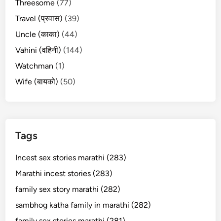
Threesome
(77)
Travel (प्रवास)
(39)
Uncle (काका)
(44)
Vahini (वहिनी)
(144)
Watchman
(1)
Wife (बायको)
(50)
Tags
Incest sex stories marathi (283)
Marathi incest stories (283)
family sex story marathi (282)
sambhog katha family in marathi (282)
family sex stories marathi (281)