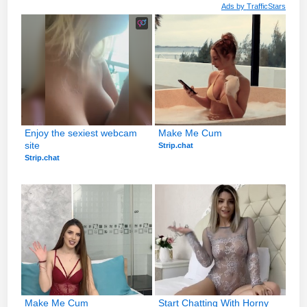
Ads by
TrafficStars
Enjoy the sexiest webcam 
Make Me Cum
site
Strip.chat
Strip.chat
Make Me Cum
Start Chatting With Horny 