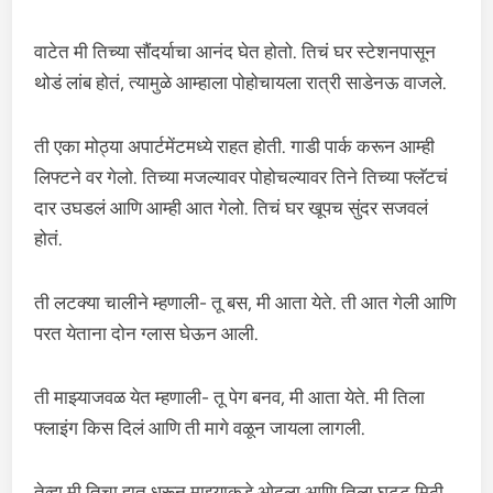
वाटेत मी तिच्या सौंदर्याचा आनंद घेत होतो. तिचं घर स्टेशनपासून
थोडं लांब होतं, त्यामुळे आम्हाला पोहोचायला रात्री साडेनऊ वाजले.
ती एका मोठ्या अपार्टमेंटमध्ये राहत होती. गाडी पार्क करून आम्ही
लिफ्टने वर गेलो. तिच्या मजल्यावर पोहोचल्यावर तिने तिच्या फ्लॅटचं
दार उघडलं आणि आम्ही आत गेलो. तिचं घर खूपच सुंदर सजवलं
होतं.
ती लटक्या चालीने म्हणाली- तू बस, मी आता येते. ती आत गेली आणि
परत येताना दोन ग्लास घेऊन आली.
ती माझ्याजवळ येत म्हणाली- तू पेग बनव, मी आता येते. मी तिला
फ्लाइंग किस दिलं आणि ती मागे वळून जायला लागली.
तेव्हा मी तिचा हात धरून माझ्याकडे ओढला आणि तिला घट्ट मिठी